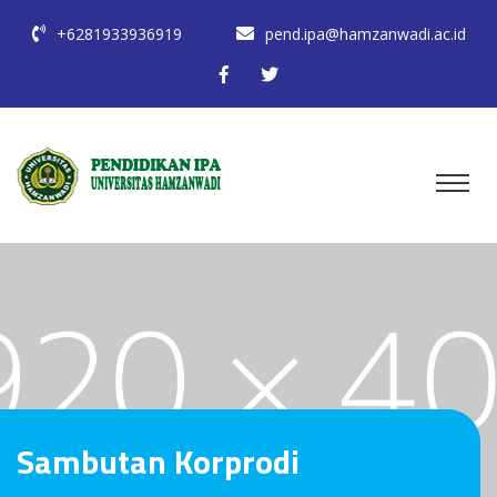
+6281933936919
pend.ipa@hamzanwadi.ac.id
Sambutan Korprodi