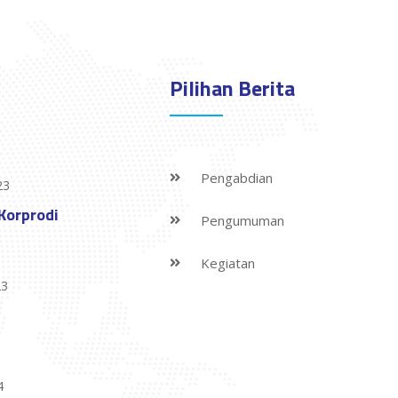
Pilihan Berita
Pengabdian
23
Korprodi
Pengumuman
Kegiatan
23
4