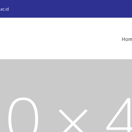
ac.id
Hom