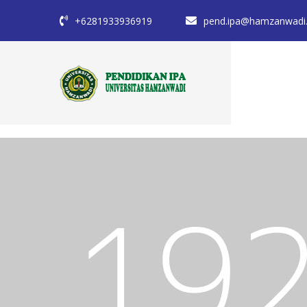
+6281933936919
pend.ipa@hamzanwadi.